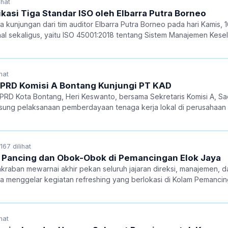
ihat
ikasi Tiga Standar ISO oleh Elbarra Putra Borneo
njungan dari tim auditor Elbarra Putra Borneo pada hari Kamis, 16
onal sekaligus, yaitu ISO 45001:2018 tentang Sistem Manajemen Kese
tu, serta ISO 14001:2015 tentang Sistem Manajemen Lingkungan.
hat
DPRD Komisi A Bontang Kunjungi PT KAD
RD Kota Bontang, Heri Keswanto, bersama Sekretaris Komisi A, Sae
ung pelaksanaan pemberdayaan tenaga kerja lokal di perusahaan 
167 dilihat
 Pancing dan Obok-Obok di Pemancingan Elok Jaya
raban mewarnai akhir pekan seluruh jajaran direksi, manajemen, dan
ka menggelar kegiatan refreshing yang berlokasi di Kolam Pemancin
hat