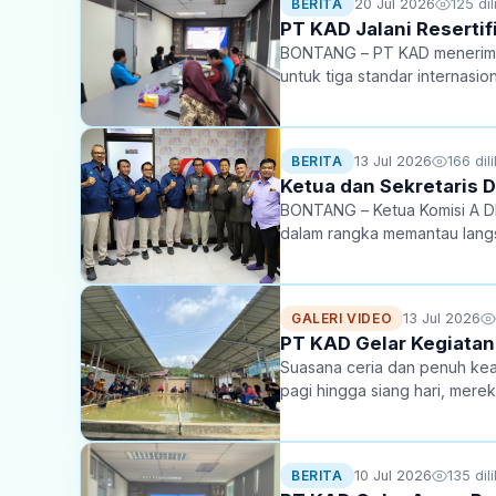
20 Jul 2026
125 dil
BERITA
PT KAD Jalani Resertif
BONTANG – PT KAD menerima ku
untuk tiga standar internasi
tentang Sistem Manajemen Mu
13 Jul 2026
166 dili
BERITA
Ketua dan Sekretaris 
BONTANG – Ketua Komisi A DP
dalam rangka memantau langs
13 Jul 2026
GALERI VIDEO
PT KAD Gelar Kegiatan
Suasana ceria dan penuh keak
pagi hingga siang hari, mere
10 Jul 2026
135 dili
BERITA