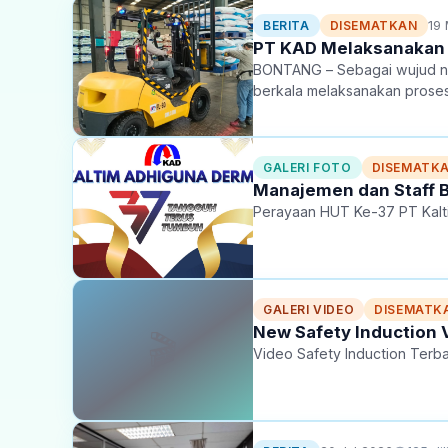
19
BERITA
DISEMATKAN
PT KAD Melaksanakan Se
BONTANG – Sebagai wujud ny
berkala melaksanakan proses S
wilayah dermaga. Langkah stra
GALERI FOTO
DISEMATK
Manajemen dan Staff 
Perayaan HUT Ke-37 PT Kalt
GALERI VIDEO
DISEMATK
New Safety Induction 
🎬
Video Safety Induction Terb