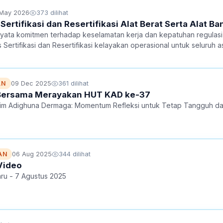
 May 2026
373 dilihat
rtifikasi dan Resertifikasi Alat Berat Serta Alat B
ata komitmen terhadap keselamatan kerja dan kepatuhan regulasi
ertifikasi dan Resertifikasi kelayakan operasional untuk seluruh as
tegis ini diambil guna menjamin seluruh fasilitas penunjang logist
09 Dec 2025
361 dilihat
AN
Bersama Merayakan HUT KAD ke-37
im Adighuna Dermaga: Momentum Refleksi untuk Tetap Tangguh d
06 Aug 2025
344 dilihat
AN
Video
aru - 7 Agustus 2025