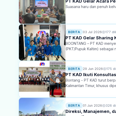
PT KAD Gelar Acara P
Suasana haru dan penuh keha
03 Jul 2026
177 dil
BERITA
PT KAD Gelar Sharing 
BOONTANG – PT KAD menyelen
(PKT/Pupuk Kaltim) sebagai 
29 Jun 2026
175 di
BERITA
PT KAD Ikuti Konsulta
Bontang - PT KAD turut berpa
Kalimantan Timur, khusus 
Manusia (SDM).
01 Jun 2026
326 di
BERITA
Direksi, Manajemen, da