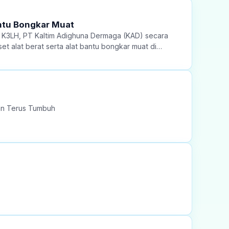
antu Bongkar Muat
 K3LH, PT Kaltim Adighuna Dermaga (KAD) secara
et alat berat serta alat bantu bongkar muat di
ik berada dalam kondisi prima dan aman digunakan.
an Terus Tumbuh