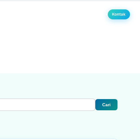
Kontak
da
Profil
Layanan
Publikasi
K3LH
FAQ
Form & APK
▼
▼
▼
Cari