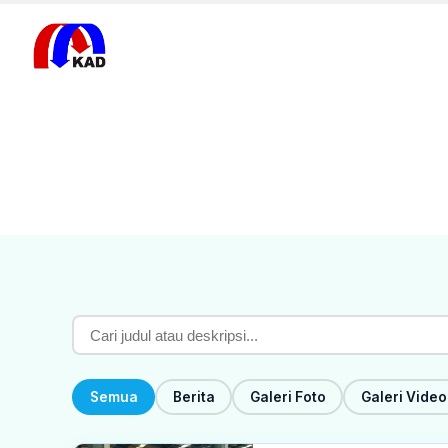
Beranda
/
Publikasi
Semua Publikasi
Semua
Berita
Galeri Foto
Galeri Video