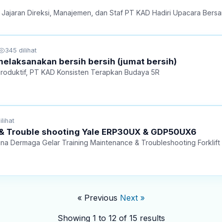
la, Jajaran Direksi, Manajemen, dan Staf PT KAD Hadiri Upacara Ber
345 dilihat
elaksanakan bersih bersih (jumat bersih)
roduktif, PT KAD Konsisten Terapkan Budaya 5R
lihat
 & Trouble shooting Yale ERP30UX & GDP50UX6
tim Adighuna Dermaga Gelar Training Maintenance & Troubleshooting Fo
« Previous
Next »
Showing
1
to
12
of
15
results